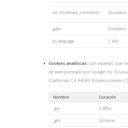
wc_moderate_comments
Duradera
gdpr
Duradera
pl_language
1 año
Cookies analíticas:
son aquellas que rec
de web prestado por Google, Inc. El usu
(California), CA 94043, Estados Unidos (“
Nombre
Duración
_ga
2 años
_gid
24 horas