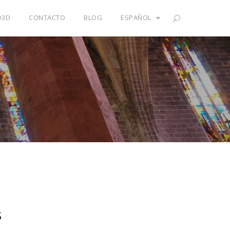
D3D
CONTACTO
BLOG
ESPAÑOL
S